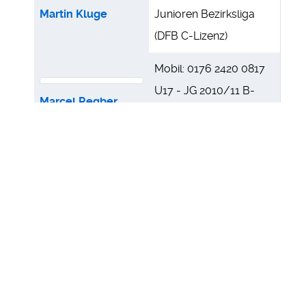
Martin Kluge
Junioren Bezirksliga
(DFB C-Lizenz)
Mobil: 0176 2420 0817
U17 - JG 2010/11 B-
Marcel Regber
Junioren Bezirksliga
Mobil: 01522 971 5040
U15 - JG 2013/14 C1-
Eric Matern
Jugend Landesliga
(DFB C-Lizenz)
U15 - JG 20112/13 C1-
Junioren Landesliga
Marcus Kobin
(BFV Zertifikat