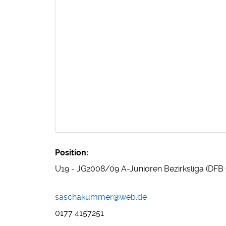
Position:
U19 - JG2008/09 A-Junioren Bezirksliga (DFB C
E-Mail:
saschakummer@web.de
Telefon:
0177 4157251