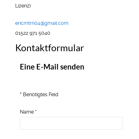
Lizenz)
E-Mail:
ericmtrn04@gmail.com
Mobil:
01522 971 5040
Kontaktformular
Eine E-Mail senden
*
Benötigtes Feld
Name
*