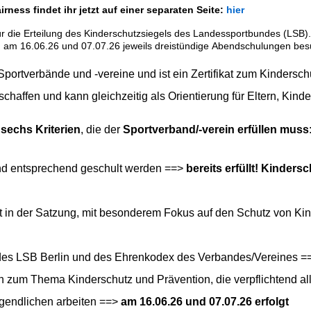
ness findet ihr jetzt auf einer separaten Seite:
hier
ür die Erteilung des Kinderschutzsiegels des Landessportbundes (LSB)
en, am 16.06.26 und 07.07.26 jeweils dreistündige Abendschulungen be
 Sportverbände und -vereine und ist ein Zertifikat zum Kindersc
schaffen und kann gleichzeitig als Orientierung für Eltern, Kind
d
sechs Kriterien
, die der
Sportverband/-verein erfüllen muss
nd entsprechend geschult werden ==>
bereits
erfüllt! Kinders
lt in der Satzung, mit besonderem Fokus auf den Schutz von K
 des LSB Berlin und des Ehrenkodex des Verbandes/Vereines 
um Thema Kinderschutz und Prävention, die verpflichtend alle 
ugendlichen arbeiten ==>
am 16.06.26 und 07.07.26 erfolgt