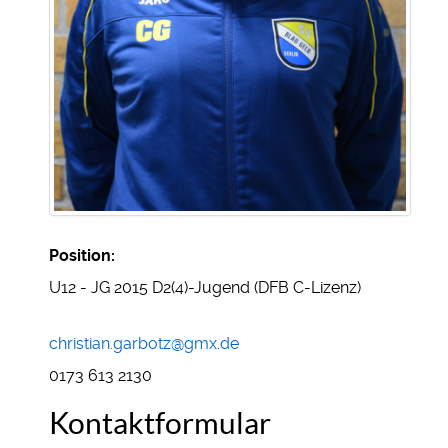
Position:
U12 - JG 2015 D2(4)-Jugend (DFB C-Lizenz)
E-Mail:
christian.garbotz@gmx.de
Mobil:
0173 613 2130
Kontaktformular